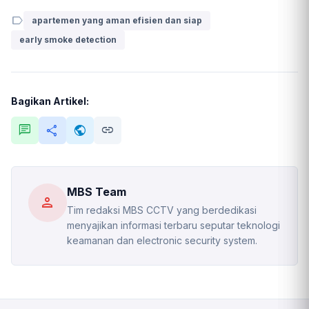
label
apartemen yang aman efisien dan siap
early smoke detection
Bagikan Artikel:
chat
share
public
link
MBS Team
person
Tim redaksi MBS CCTV yang berdedikasi
menyajikan informasi terbaru seputar teknologi
keamanan dan electronic security system.