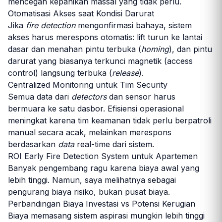
mencegah kepanikan massal yang tidak perlu.
Otomatisasi Akses saat Kondisi Darurat
Jika
fire detection
mengonfirmasi bahaya, sistem
akses harus merespons otomatis: lift turun ke lantai
dasar dan menahan pintu terbuka (
homing
), dan pintu
darurat yang biasanya terkunci magnetik (access
control) langsung terbuka (
release
).
Centralized Monitoring untuk Tim Security
Semua data dari
detectors
dan sensor harus
bermuara ke satu dasbor. Efisiensi operasional
meningkat karena tim keamanan tidak perlu berpatroli
manual secara acak, melainkan merespons
berdasarkan
data
real-time dari sistem.
ROI Early Fire Detection System untuk Apartemen
Banyak pengembang ragu karena biaya awal yang
lebih tinggi. Namun, saya melihatnya sebagai
pengurang biaya risiko, bukan pusat biaya.
Perbandingan Biaya Investasi vs Potensi Kerugian
Biaya memasang sistem aspirasi mungkin lebih tinggi