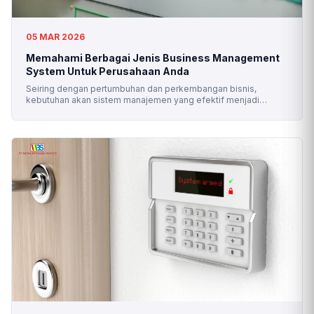
05 MAR 2026
Memahami Berbagai Jenis Business Management
System Untuk Perusahaan Anda
Seiring dengan pertumbuhan dan perkembangan bisnis,
kebutuhan akan sistem manajemen yang efektif menjadi
semakin penting. Business Management System dirancang
untuk membantu organisasi merampingkan operasi mereka,
meningkatkan efisiensi, dan mengurangi biaya. Ada beberapa
jenis Business Management System yang tersedia, masing-
masing dengan fitur dan manfaat yang unik. Dalam panduan ini,
kami akan membahas berbagai jenis Business Management
[…]