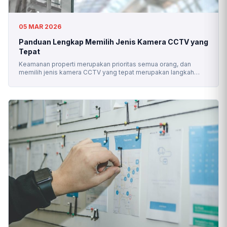
05 MAR 2026
Panduan Lengkap Memilih Jenis Kamera CCTV yang
Tepat
Keamanan properti merupakan prioritas semua orang, dan
memilih jenis kamera CCTV yang tepat merupakan langkah
penting dalam memastikan perlindungan maksimal. Dengan
banyaknya pilihan yang tersedia di pasar, artikel ini akan
membantu memahami berbagai jenis kamera CCTV serta
karakteristik dan fitur masing-masing, yang dapat membantu
dalam memilih jenis CCTV terbaik sesuai kebutuhan. Key
Takeaway Berdasarkan Bentuk […]