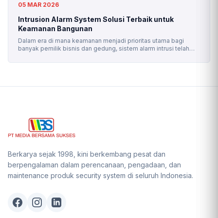
05 MAR 2026
Intrusion Alarm System Solusi Terbaik untuk
Keamanan Bangunan
Dalam era di mana keamanan menjadi prioritas utama bagi
banyak pemilik bisnis dan gedung, sistem alarm intrusi telah
menjadi salah satu solusi paling penting untuk melindungi
properti. Key Takeaway Apa itu Intrusion Alarm System?
Menurut Sean Smith (2010) dalam buku The Professional
Protection Officer, Intrusion alarm adalah perangkat teknologi
yang dirancang untuk mendeteksi dan memberi peringatan […]
Berkarya sejak 1998, kini berkembang pesat dan
berpengalaman dalam perencanaan, pengadaan, dan
maintenance produk security system di seluruh Indonesia.