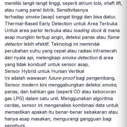
memiliki langit-langit tinggi, seperti atrium lobi, shaft lift,
atau ruang panel listrik. Sensitivitasnya
terhadap
smoke
(asap) sangat tinggi dan bisa diatur.
Thermal-Based Early Detection untuk Area Terbuka
Untuk area parkir terbuka atau
loading dock
di mana
asap mungkin tertiup angin, deteksi panas atau
flame
detector
lebih efektif. Teknologi ini memindai
perubahan suhu yang cepat atau radiasi inframerah
dari nyala api, melengkapi
smoke detection
di area
yang tidak kondusif untuk sensor asap.
Sensor Hybrid untuk Hunian Vertikal
Ini adalah wawasan
future-proof
bagi pengembang.
Sensor modern kini menggabungkan deteksi
smoke
,
panas, dan bahkan gas (seperti CO atau kebocoran
gas LPG) dalam satu unit. Menggunakan algoritma
cerdas, sensor ini menganalisis kombinasi data untuk
memastikan apakah itu benar-benar kebakaran atau
hanya asap masakan, mengurangi gangguan bagi
penghuni.