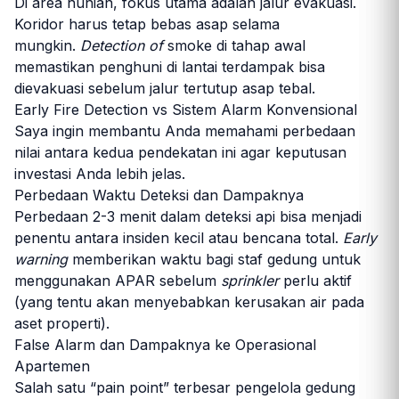
Di area hunian, fokus utama adalah jalur evakuasi.
Koridor harus tetap bebas asap selama
mungkin.
Detection of
smoke di tahap awal
memastikan penghuni di lantai terdampak bisa
dievakuasi sebelum jalur tertutup asap tebal.
Early Fire Detection vs Sistem Alarm Konvensional
Saya ingin membantu Anda memahami perbedaan
nilai antara kedua pendekatan ini agar keputusan
investasi Anda lebih jelas.
Perbedaan Waktu Deteksi dan Dampaknya
Perbedaan 2-3 menit dalam deteksi api bisa menjadi
penentu antara insiden kecil atau bencana total.
Early
warning
memberikan waktu bagi staf gedung untuk
menggunakan APAR sebelum
sprinkler
perlu aktif
(yang tentu akan menyebabkan kerusakan air pada
aset properti).
False Alarm dan Dampaknya ke Operasional
Apartemen
Salah satu “pain point” terbesar pengelola gedung