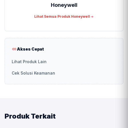
+ Lihat Produk Lain
Honeywell
Lihat Semua Produk Honeywell
arrow_right_alt
link
Akses Cepat
Lihat Produk Lain
Cek Solusi Keamanan
Produk Terkait