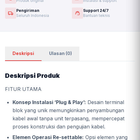
Produk original
Instalasi & support
Pengiriman
Support 24/7
local_shipping
support_agent
Seluruh Indonesia
Bantuan teknis
Deskripsi
Ulasan (0)
Deskripsi Produk
FITUR UTAMA
Konsep Instalasi ‘Plug & Play’:
Desain terminal
blok yang unik memungkinkan penyambungan
kabel awal tanpa unit terpasang, mempercepat
proses konstruksi dan pengujian kabel.
Elemen Operasi Re-settable:
Opsi elemen yang