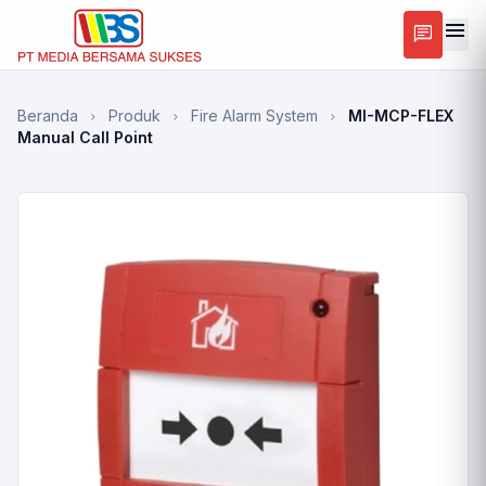
menu
chat
Beranda
Produk
Fire Alarm System
MI-MCP-FLEX
chevron_right
chevron_right
chevron_right
Manual Call Point