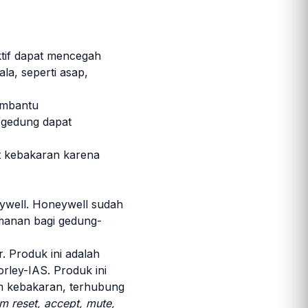
ktif dapat mencegah
la, seperti asap,
embantu
i gedung dapat
at kebakaran karena
ywell. Honeywell sudah
amanan bagi gedung-
 Produk ini adalah
rley-IAS. Produk ini
m kebakaran, terhubung
m reset, accept, mute,