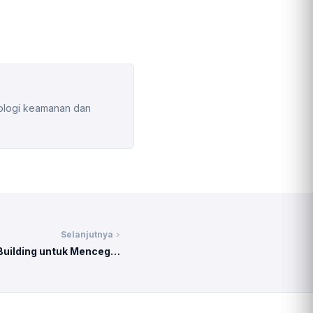
nologi keamanan dan
Selanjutnya
chevron_right
Building untuk Mencegah
Global Warming