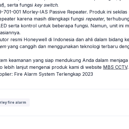
st
), serta fungsi
key switch
.
-701-001 Morley-IAS Passive Repeater. Produk ini sekila
epeater karena masih dilengkapi fungsi
repeater
, terhubun
LED serta kontrol untuk beberapa fungsi. Namun, unit in
asiannya.
butor resmi Honeywell di Indonesia
dan ahli dalam bidang
tem
yang canggih dan menggunakan teknologi terbaru de
istem keamanan yang siap mendukung Anda dalam menjaga
o lebih lanjut mengenai produk kami di website
MBS CCTV
pplier: Fire Alarm System Terlengkap 2023
ley fire alarm