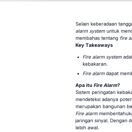
Selain keberadaan tangg
alarm system
untuk mence
membahas tentang
fire 
Key Takeaways
Fire alarm system
ada
kebakaran.
Fire alarm
dapat memb
Apa itu
Fire Alarm
?
Sistem peringatan kebak
mendeteksi adanya poten
merupakan bangunan ber
Fire alarm
memberitahukan
jaringan sinyal. Dengan 
lebih awal.