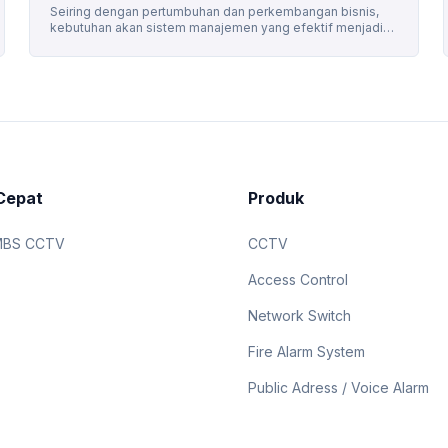
Seiring dengan pertumbuhan dan perkembangan bisnis,
kebutuhan akan sistem manajemen yang efektif menjadi
semakin penting. Business Management System
dirancang untuk membantu organisasi merampingkan
operasi mereka, meningkatkan efisiensi, dan mengurangi
biaya. Ada beberapa jenis Business Management System
yang tersedia, masing-masing dengan fitur dan manfaat
yang unik. Dalam panduan ini, kami akan membahas
berbagai jenis Business Management […]
Cepat
Produk
MBS CCTV
CCTV
Access Control
Network Switch
Fire Alarm System
Public Adress / Voice Alarm