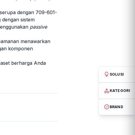
s serupa dengan 709-601-
g dengan sistem
i menggunakan
passive
 keamanan menawarkan
ngan komponen
 aset berharga Anda
.
lightbulb
SOLUSI
category
KATEGORI
verified
BRAND