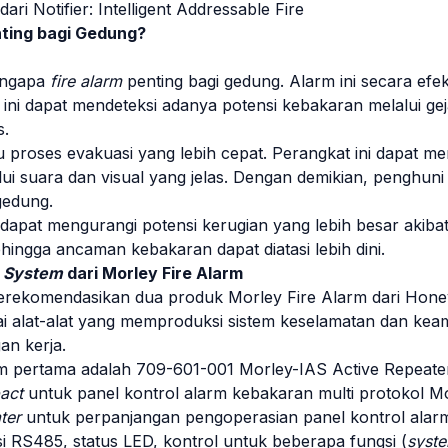
ari Notifier: Intelligent Addressable Fire
ting bagi Gedung?
engapa
fire alarm
penting bagi gedung. Alarm ini secara efe
ini dapat mendeteksi adanya potensi kebakaran melalui geja
s.
 proses evakuasi yang lebih cepat. Perangkat ini dapat m
ui suara dan visual yang jelas. Dengan demikian, penghun
gedung.
 dapat mengurangi potensi kerugian yang lebih besar akib
ehingga ancaman kebakaran dapat diatasi lebih dini.
m System
dari Morley Fire Alarm
erekomendasikan dua produk Morley Fire Alarm dari Hone
gai alat-alat yang memproduksi sistem keselamatan dan ke
n kerja.
m pertama adalah 709-601-001 Morley-IAS Active Repeater.
act
untuk panel kontrol alarm kebakaran multi protokol Mo
ter
untuk perpanjangan pengoperasian panel kontrol alar
 RS485, status LED, kontrol untuk beberapa fungsi (
syste