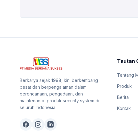
penting dalam memastikan perlindungan maksimal.
Dengan banyaknya pilihan yang tersedia di pasar, artikel ini
akan membantu memahami berbagai jenis kamera CCTV
serta karakteristik dan fitur masing-masing, yang dapat
membantu dalam memilih jenis CCTV terbaik sesuai
kebutuhan. Key Takeaway Berdasarkan Bentuk […]
Tautan 
Tentang 
Berkarya sejak 1998, kini berkembang
Produk
pesat dan berpengalaman dalam
perencanaan, pengadaan, dan
Berita
maintenance produk security system di
seluruh Indonesia.
Kontak