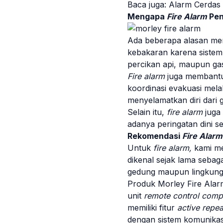
Baca juga:
Alarm Cerdas d
Mengapa
Fire Alarm
Pen
Ada beberapa alasan m
kebakaran karena sistem 
percikan api, maupun ga
Fire alarm
juga membantu
koordinasi
evakuasi
melal
menyelamatkan diri dari 
Selain itu,
fire alarm
juga
adanya peringatan dini s
Rekomendasi
Fire Alar
Untuk
fire alarm,
kami m
dikenal sejak lama seba
gedung maupun lingkunga
Produk Morley Fire Alar
unit
remote control comp
memiliki fitur
active repea
dengan sistem komunikasi