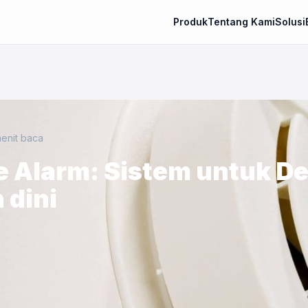
Produk
Tentang Kami
Solusi
enit baca
e Alarm: Sistem untuk De
 dini