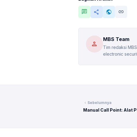
chat
share
public
link
MBS Team
person
Tim redaksi MBS
electronic securi
chevron_left
Sebelumnya
Manual Call Point: Alat
Pencegahan Kebakaran