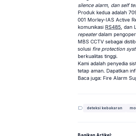
silence alarm, dan self te
Produk kedua adalah 709
001 Morley-IAS Active R
komunikasi
RS485
, dan 
repeater
dalam pengoper
MBS CCTV sebagai
disti
solusi
fire protection sys
berkualitas tinggi.
Kami adalah penyedia s
tetap aman. Dapatkan inf
Baca juga:
Fire Alarm Su
label
deteksi kebakaran
mor
Bagikan Artikel: